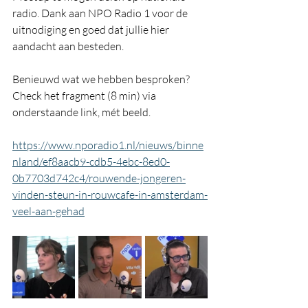
radio. Dank aan NPO Radio 1 voor de 
uitnodiging en goed dat jullie hier 
aandacht aan besteden. 
Benieuwd wat we hebben besproken? 
Check het fragment (8 min) via 
onderstaande link, mét beeld.
https://www.nporadio1.nl/nieuws/binne
nland/ef8aacb9-cdb5-4ebc-8ed0-
0b7703d742c4/rouwende-jongeren-
vinden-steun-in-rouwcafe-in-amsterdam-
veel-aan-gehad